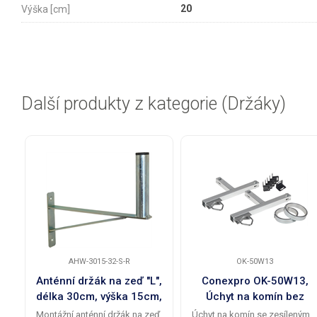
20
Výška [cm]
Další produkty z kategorie (Držáky)
AHW-3015-32-S-R
OK-50W13
Anténní držák na zeď "L",
Conexpro OK-50W13,
délka 30cm, výška 15cm,
Úchyt na komín bez
průměr 32mm, retail
vrtání pro trubku 28 až
Montážní anténní držák na zeď
Úchyt na komín se zesíleným