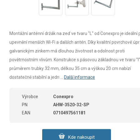
Montážní anténní držák na zeď ve tvaru "L" od Conexpro je ideální 
upevnění menších Wi-Fi a dalších antén. Díky kvalitní povrchové úp
galvanickým zinkem má dlouhou životnost a odolnost proti
povětrnostním vlivům. Konstrukce s pásovou základnou ve tvaru "I"
průměrem trubky 32 mm, délkou 35 cm a výškou 20 cm nabízí
dostatečně stabilní a jedn ...
Další informace
Výrobce
Conexpro
PN
AHW-3520-32-SP
EAN
0710497561181
Kde nakoupit