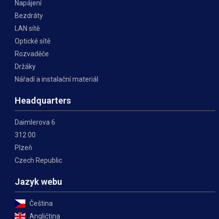
Napájení
Bezdráty
LAN sítě
Optické sítě
Rozvaděče
Držáky
Nářadí a instalační materiál
Headquarters
Daimlerova 6
312 00
Plzeň
Czech Republic
Jazyk webu
Čeština
Angličtina