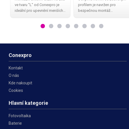
balení
52 mm
ve tvaru "L" od Conexpro je
profilem je navržen pro
ideální pro upevnění menších
bezpečnou montáž
Wi-Fi a dalších antén. Díky
rozměrných anténních
kvalitní povrchové úpravě
konstrukcí i SAT parabol.
galvanickým zinkem má
Robustní konstrukce
dlouhou životnost a odolnost
poskytuje vysokou nosnost a
proti
pevnost uchycení , díky čemuž
odolá i
Conexpro
Kontakt
O nás
Kde nakoupit
Cookies
Hlavní kategorie
Fotovoltaika
Baterie