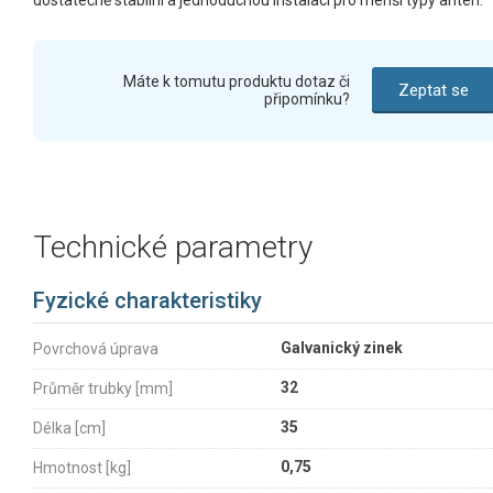
dostatečně stabilní a jednoduchou instalaci pro menší typy antén.
Máte k tomutu produktu dotaz či
Zeptat se
připomínku?
Technické parametry
Fyzické charakteristiky
Galvanický zinek
Povrchová úprava
32
Průměr trubky [mm]
35
Délka [cm]
0,75
Hmotnost [kg]