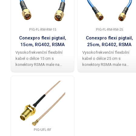
PIG-FL-RM-RM-15
PIG-FL-RM-RM-25
Conexpro flexi pigtail,
Conexpro flexi pigtail,
15cm, RG402, RSMA
25cm, RG402, RSMA
male - RSMA male
male - RSMA male
Vysokofrekvenční flexibilní
Vysokofrekvenční flexibilní
kabel o délce 15 cm s
kabel o délce 25 cm s
konektory RSMA male na
konektory RSMA male na
obou koncích nabízí nízkou
obou koncích nabízí nízkou
ztrátu zisku v pásmu 0–6 GHz,
ztrátu zisku v pásmu 0–6 GHz,
což ho činí ideálním pro
což ho činí ideálním pro
propojení Wi-Fi jednotek a
propojení Wi-Fi jednotek a
antén. Díky odolné
antén. Díky odolné
PIG-UFL-RF