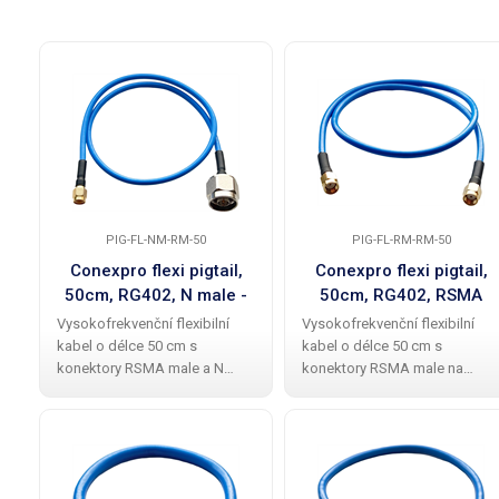
PIG-FL-NM-RM-50
PIG-FL-RM-RM-50
Conexpro flexi pigtail,
Conexpro flexi pigtail,
50cm, RG402, N male -
50cm, RG402, RSMA
RSMA male
male - RSMA male
Vysokofrekvenční flexibilní
Vysokofrekvenční flexibilní
kabel o délce 50 cm s
kabel o délce 50 cm s
konektory RSMA male a N
konektory RSMA male na
male nabízí nízkou ztrátu zisku
obou koncích nabízí nízkou
v pásmu 0–6 GHz, což ho činí
ztrátu zisku v pásmu 0–6 GHz,
ideálním pro propojení Wi-Fi
což ho činí ideálním pro
jednotek a antén. Díky odolné
propojení Wi-Fi jednotek a
konstrukci je
antén. Díky odolné