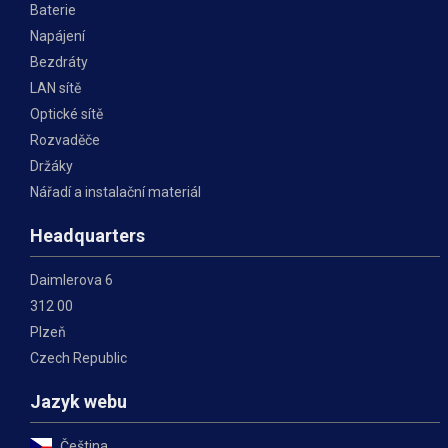
Baterie
Napájení
Bezdráty
LAN sítě
Optické sítě
Rozvaděče
Držáky
Nářadí a instalační materiál
Headquarters
Daimlerova 6
312 00
Plzeň
Czech Republic
Jazyk webu
Čeština