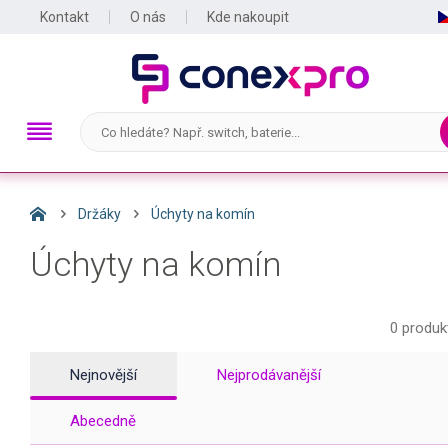
Kontakt
O nás
Kde nakoupit
Držáky
Úchyty na komín
Úchyty na komín
0 produk
Nejnovější
Nejprodávanější
Abecedně