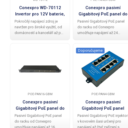
Conexpro WD-70112
Conexpro pasivní
Invertor pro 12V baterie,
Gigabitový PoE panel do
700W
racku, 24 portů
Pokročilý napájecí zdroj je
Pasivní Gigabitový PoE panel
navržen pro široké využití, od
do racku od Conexpro
domácností a kanceláří až po
umožňuje napájení až 24
průmyslové aplikace, jako jsou
zařízení s podporou pasivního
síťová zařízení a solární
PoE, ideální pro aktivní prvky
systémy. Je plně kompatibilní
jako Wi-Fi jednotky MikroTik
Doporučujeme
s LiFePO4 bateriemi (12V),
nebo Ubiquiti Networks. Panel
které
je uzpůsoben
POE-PAN16-GBM
POE-PAN4-GBM
Conexpro pasivní
Conexpro pasivní
Gigabitový PoE panel do
Gigabitový PoE panel
racku, 16 portů
kovový, 4 porty
Pasivní Gigabitový PoE panel
Pasivní Gigabitový PoE injektor
do racku od Conexpro
v kovovém šasi určený pro
umožňuje napájení až 16
napájení až čtyř zařízení s