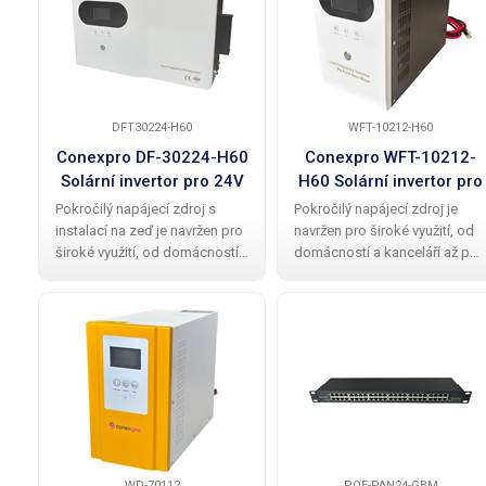
s
DFT30224-H60
WFT-10212-H60
Conexpro DF-30224-H60
Conexpro WFT-10212-
Solární invertor pro 24V
H60 Solární invertor pro
baterie, 3000W, 60A
12V baterie, 1000W, 60A
Pokročilý napájecí zdroj s
Pokročilý napájecí zdroj je
MPPT
MPPT
instalací na zeď je navržen pro
navržen pro široké využití, od
široké využití, od domácností,
domácností a kanceláří až po
karavanů, lodí, vozidel až po
průmyslové aplikace, jako jso
průmyslové aplikace, jako jsou
síťová zařízení a solární
síťová zařízení a solární
systémy. Je plně kompatibilní
systémy. Je plně kompatibilní
s LiFePO4 bateriemi (12V),
s
které
WD-70112
POE-PAN24-GBM