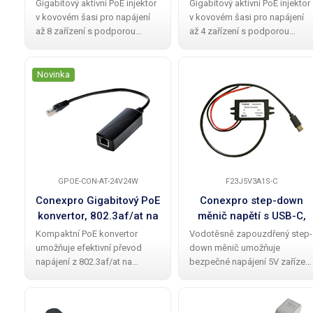
8 portů, 802.3af/at
4 porty, 802.3af/at
Gigabitový aktivní PoE injektor
Gigabitový aktivní PoE injektor
v kovovém šasi pro napájení
v kovovém šasi pro napájení
až 8 zařízení s podporou
až 4 zařízení s podporou
802.3af/at PoE (max. 30 W na
802.3af/at PoE (max. 30 W na
port). LAN porty slouží pro
port). LAN porty slouží pro
připojení ke switchi nebo
připojení ke switchi nebo
Novinka
routeru, porty označené jako
routeru, porty označené jako
PoE pro
PoE pro
GPOE-CON-AT-24V24W
F23J5V3A1S-C
Conexpro Gigabitový PoE
Conexpro step-down
konvertor, 802.3af/at na
měnič napětí s USB-C,
24V, 24W
vstup 12V, výstup 5V/3A,
Kompaktní PoE konvertor
Vodotěsně zapouzdřený step-
15W
umožňuje efektivní převod
down měnič umožňuje
napájení z 802.3af/at na
bezpečné napájení 5V zařízení
pasivní 24V pro kompatibilní
přes USB-C přímo z palubní
síťová zařízení (Ubiquiti,
sítě vozidla. Ideální řešení pro
Teltonika, MikroTik,...). Nabízí
automobily i motocykly, kde