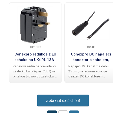
používaných na výstupech UPS
odklápěcím víčkem a
zařízení. Díky vysoce
pojistkovým šroubem s
kvalitnímu zpracování ,
vnějším přístupem. Tato
spolehlivosti, jednoduchosti a
konverze není trvalá, protože
UKSCP3
DC-1F
Conexpro redukce z EU
Conexpro DC napájecí
schuko na UK/IRL 13A -
konektor s kabelem,
SCP3
samice, 25cm
Kabelová redukce převádějící
Napájecí DC kabel má délku
zástrčku Euro 2-pin (CEE7) na
25 cm , na jednom konci je
britskou 3-pinovou zástrčku.
osazen DC konektorem
Je vybavena odklápěcím
(samice) o rozměrech 2.1/5.5
víčkem a pojistkovým
mm a na druhém konci jsou
šroubem s vnějším přístupem.
oholené konce bez konektoru.
Tato konverze není trvalá,
Tento druh kabelu se často
Zobrazit dalších 28
protože je možné
používá k napájení