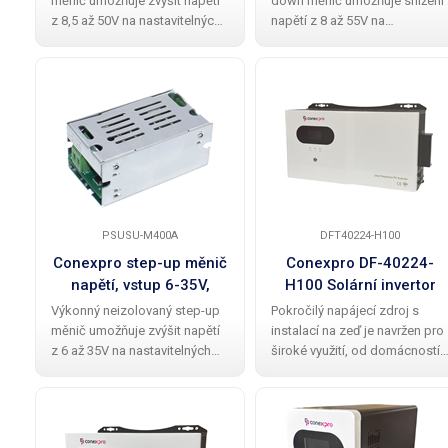
měnič umožňuje zvýšit napětí
down měnič umožňuje snížení
z 8,5 až 50V na nastavitelných
napětí z 8 až 55V na
12–60V (výstupní napětí bude
nastavitelných 1–35V (výstupn
stejné nebo vyšší oproti
napětí bude stejné nebo menš
vstupnímu napětí) . Poskytuje
oproti vstupnímu napětí) .
trvalý výstupní proud až 7A s
Poskytuje trvalý výstupní prou
až 10A s
PSUSU-M400A
DFT40224-H100
Conexpro step-up měnič
Conexpro DF-40224-
napětí, vstup 6-35V,
H100 Solární invertor
výstup 31-66V, 7A, 200W
pro 24V baterie, 4000W,
Výkonný neizolovaný step-up
Pokročilý napájecí zdroj s
100A MPPT
měnič umožňuje zvýšit napětí
instalací na zeď je navržen pro
z 6 až 35V na nastavitelných
široké využití, od domácností,
31,8–66V (výstupní napětí
karavanů, lodí, vozidel až po
bude stejné nebo vyšší oproti
průmyslové aplikace, jako jso
vstupnímu napětí) . Poskytuje
síťová zařízení a solární
trvalý výstupní proud až 7A . S
systémy. Je plně kompatibilní