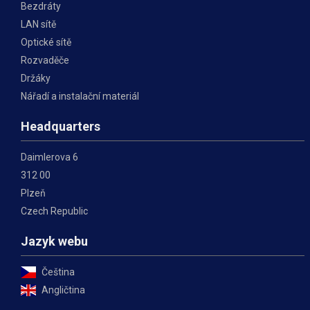
Bezdráty
LAN sítě
Optické sítě
Rozvaděče
Držáky
Nářadí a instalační materiál
Headquarters
Daimlerova 6
312 00
Plzeň
Czech Republic
Jazyk webu
Čeština
Angličtina