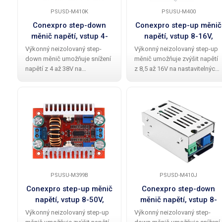
PSUSD-M410K
PSUSU-M400
Conexpro step-down
Conexpro step-up měnič
měnič napětí, vstup 4-
napětí, vstup 8-16V,
38V, výstup 1-36V, 8A,
výstup 10-50V, 8A, 250W
Výkonný neizolovaný step-
Výkonný neizolovaný step-up
250W
down měnič umožňuje snížení
měnič umožňuje zvýšit napětí
napětí z 4 až 38V na
z 8,5 až 16V na nastavitelných
nastavitelných 1.25 až 36V
10–50V (výstupní napětí bude
(výstupní napětí bude stejné
stejné nebo vyšší oproti
nebo menší oproti vstupnímu
vstupnímu napětí) . Poskytuje
napětí) . Poskytuje trvalý
trvalý výstupní proud až 8A s
výstupní proud 5A a
PSUSU-M399B
PSUSD-M410J
Conexpro step-up měnič
Conexpro step-down
napětí, vstup 8-50V,
měnič napětí, vstup 8-
výstup 12-60V, 12A,
55V, výstup 1-35V, max.
Výkonný neizolovaný step-up
Výkonný neizolovaný step-
400W
15A