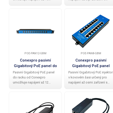
zařízení s podporou pasivního
podporou pasivního PoE .
PoE, ideální pro aktivní prvky
Ethernetové porty označené
jako Wi-Fi jednotky MikroTik
jako LAN slouží k připojení do
nebo Ubiquiti Networks. Panel
switche či routeru, zatímco na
je uzpůsoben
straně
POE-PAN12-GBM
POE-PAN8-GBM
Conexpro pasivní
Conexpro pasivní
Gigabitový PoE panel do
Gigabitový PoE panel
racku, 12 portů
kovový, 8 portů
Pasivní Gigabitový PoE panel
Pasivní Gigabitový PoE injektor
do racku od Conexpro
v kovovém šasi určený pro
umožňuje napájení až 12
napájení až osmi zařízení s
zařízení s podporou pasivního
podporou pasivního PoE .
PoE, ideální pro aktivní prvky
Ethernetové porty označené
jako Wi-Fi jednotky MikroTik
jako LAN slouží k připojení do
nebo Ubiquiti Networks. Panel
switche či routeru, zatímco na
je uzpůsoben
straně