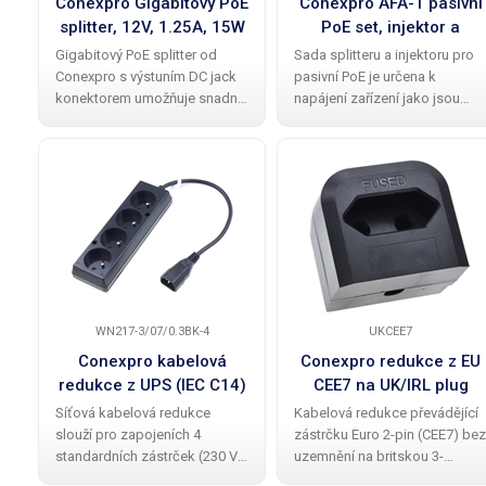
Conexpro Gigabitový PoE
Conexpro AFA-1 pasivní
splitter, 12V, 1.25A, 15W
PoE set, injektor a
splitter
Gigabitový PoE splitter od
Sada splitteru a injektoru pro
Conexpro s výstuním DC jack
pasivní PoE je určena k
konektorem umožňuje snadné
napájení zařízení jako jsou
napájení různých zařízení ,
například MikroTiky, Ubiquiti,
jako jsou kamery, mini
kamery a jiné zařízení bez
počítače nebo jiné IoT
podpory PoE. Tento elegantní
zařízení, s výkonem až 15 W .
kabelový set v bílé barvě s
Na vstupu je
rychlostí
WN217-3/07/0.3BK-4
UKCEE7
Conexpro kabelová
Conexpro redukce z EU
redukce z UPS (IEC C14)
CEE7 na UK/IRL plug
na 4x 230V FR zásuvky,
adapter - CP1
Síťová kabelová redukce
Kabelová redukce převádějící
kabel 30 cm
slouží pro zapojeních 4
zástrčku Euro 2-pin (CEE7) bez
standardních zástrček (230 V
uzemnění na britskou 3-
AC) do IEC C13 zásuvky,
pinovou zástrčku. Je vybavena