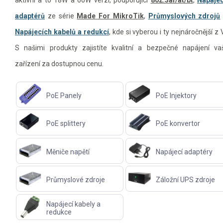
aktivní a to 18W a 60W verzi, podporující
802.3af/at/bt
,
Napájec
adaptérů
ze série
Made For MikroTik
,
Průmyslových zdrojů
Napájecích kabelů a redukcí
, kde si vyberou i ty nejnáročnější z 
S našimi produkty zajistíte kvalitní a bezpečné napájení va
zařízení za dostupnou cenu.
PoE Panely
PoE Injektory
PoE splittery
PoE konvertor
Měniče napětí
Napájecí adaptéry
Průmyslové zdroje
Záložní UPS zdroje
Napájecí kabely a
redukce