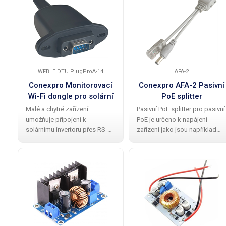
gigabitovou rychlost
zajistí stabilní výkon i při
10/100/1000 Mb/s pro
kolísání
WFBLE DTU PlugProA-14
AFA-2
Conexpro Monitorovací
Conexpro AFA-2 Pasivní
Wi-Fi dongle pro solární
PoE splitter
invertory DFT
Malé a chytré zařízení
Pasivní PoE splitter pro pasivní
umožňuje připojení k
PoE je určeno k napájení
solárnímu invertoru přes RS-
zařízení jako jsou například
485 rozhraní a poskytuje
MikroTiky, Ubiquiti, kamery a
vzdálený přístup odkudkoliv
jiné zařízení bez podpory PoE.
díky integrované 2.4 GHz Wi-Fi.
Tento splitter (extraktor) v bílé
Díky Bluetooth lze provádět
barvě s rychlostí 100 Mbps
lokální monitoring