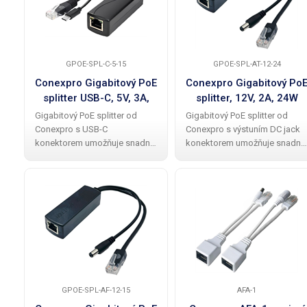
GPOE-SPL-C-5-15
GPOE-SPL-AT-12-24
Conexpro Gigabitový PoE
Conexpro Gigabitový Po
splitter USB-C, 5V, 3A,
splitter, 12V, 2A, 24W
15W
Gigabitový PoE splitter od
Gigabitový PoE splitter od
Conexpro s USB-C
Conexpro s výstuním DC jack
konektorem umožňuje snadné
konektorem umožňuje snadné
napájení různých zařízení ,
napájení různých zařízení ,
jako jsou kamery, mini
jako jsou kamery, mini
počítače nebo jiné IoT
počítače nebo jiné IoT
zařízení, s výkonem až 15 W .
zařízení, s výkonem až 24 W .
Na vstupu je Gigabitový
Na vstupu je
ethernet
GPOE-SPL-AF-12-15
AFA-1