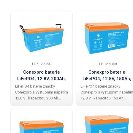
LFP-12.8-200
LFP-12.8-150
Conexpro baterie
Conexpro baterie
LiFePO4, 12.8V, 200Ah,
LiFePO4, 12.8V, 150Ah,
Smart BMS, Bluetooth
Smart BMS, Bluetooth
LiFePO4 baterie značky
LiFePO4 baterie značky
Conexpro s výstupním napětím
Conexpro s výstupním napětí
12,8 V , kapacitou 200 Ah
12,8 V , kapacitou 150 Ah
(2560 Wh), až 5x delší
(1920 Wh), až 5x delší
životností než u olověné
životností než u olověné
baterie, dvěmi M8 konektory
baterie, dvěmi M8 konektory
pro připojení k zařízení a
pro připojení k zařízení a
inteligentním Battery
inteligentním Battery