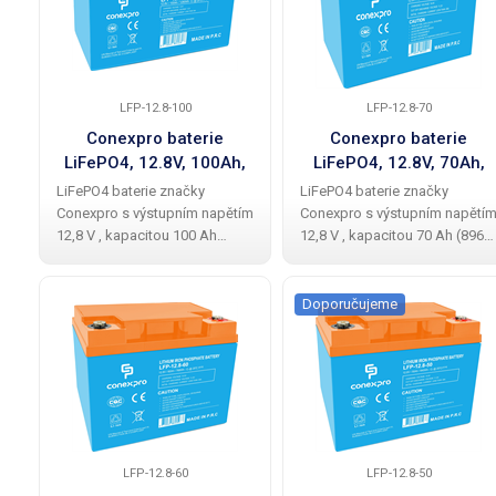
LFP-12.8-100
LFP-12.8-70
Conexpro baterie
Conexpro baterie
LiFePO4, 12.8V, 100Ah,
LiFePO4, 12.8V, 70Ah,
Smart BMS, Bluetooth
Smart BMS, Bluetooth
LiFePO4 baterie značky
LiFePO4 baterie značky
Conexpro s výstupním napětím
Conexpro s výstupním napětí
12,8 V , kapacitou 100 Ah
12,8 V , kapacitou 70 Ah (896
(1280 Wh), až 5x delší
Wh), až 5x delší životností než
životností než u olověné
u olověné baterie, dvěmi M8
baterie, dvěmi M8 konektory
konektory pro připojení k
Doporučujeme
pro připojení k zařízení a
zařízení a inteligentním Battery
inteligentním Battery
LFP-12.8-60
LFP-12.8-50