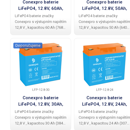
Conexpro baterie
Conexpro baterie
LiFePO4, 12.8V, 60Ah,
LiFePO4, 12.8V, 50Ah,
Smart BMS, Bluetooth
Smart BMS, Bluetooth
LiFePO4 baterie značky
LiFePO4 baterie značky
Conexpro s výstupním napětím
Conexpro s výstupním napětí
12,8 V , kapacitou 60 Ah (768
12,8 V , kapacitou 50 Ah (640
Wh), až 5x delší životností než
Wh), až 5x delší životností než
u olověné baterie, dvěmi M6
u olověné baterie, dvěmi M6
konektory pro připojení k
konektory pro připojení k
Doporučujeme
zařízení a inteligentním Battery
zařízení a inteligentním Battery
LFP-12.8-30
LFP-12.8-24
Conexpro baterie
Conexpro baterie
LiFePO4, 12.8V, 30Ah,
LiFePO4, 12.8V, 24Ah,
Smart BMS, Bluetooth
Smart BMS, Bluetooth
LiFePO4 baterie značky
LiFePO4 baterie značky
Conexpro s výstupním napětím
Conexpro s výstupním napětí
12,8 V , kapacitou 30 Ah (384
12,8 V , kapacitou 24 Ah (307
Wh), až 5x delší životností než
Wh), až 5x delší životností než