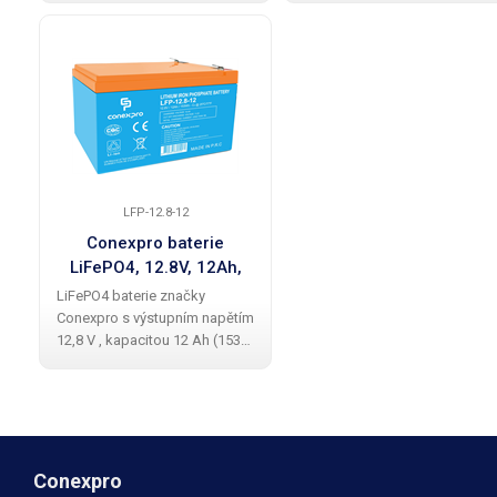
u olověné baterie, dvěmi M5
u olověné baterie, dvěmi M5
konektory pro připojení k
konektory pro připojení k
zařízení a inteligentním Battery
zařízení a inteligentním Battery
LFP-12.8-12
Conexpro baterie
LiFePO4, 12.8V, 12Ah,
Smart BMS
LiFePO4 baterie značky
Conexpro s výstupním napětím
12,8 V , kapacitou 12 Ah (153
Wh), až 5x delší životností než
u olověné baterie, dvěmi
Faston konektory pro připojení
k zařízení a inteligentním
Battery
Conexpro