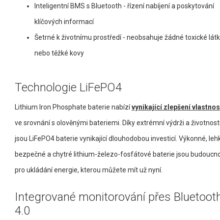
Inteligentní BMS s Bluetooth - řízení nabíjení a poskytování
klíčových informací
Šetrné k životnímu prostředí - neobsahuje žádné toxické lát
nebo těžké kovy
Technologie LiFePO4
Lithium Iron Phosphate baterie nabízí
vynikající zlepšení vlastnos
ve srovnání s olověnými bateriemi. Díky extrémní výdrži a životnost
jsou LiFePO4 baterie vynikající dlouhodobou investicí. Výkonné, leh
bezpečné a chytré lithium-železo-fosfátové baterie jsou budoucno
pro ukládání energie, kterou můžete mít už nyní.
Integrované monitorování přes Bluetoot
4.0