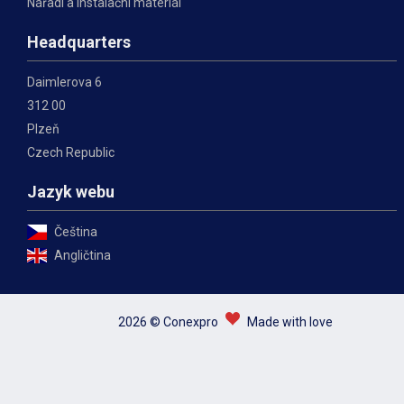
Nářadí a instalační materiál
Headquarters
Daimlerova 6
312 00
Plzeň
Czech Republic
Jazyk webu
Čeština
Angličtina
2026 © Conexpro
Made with love