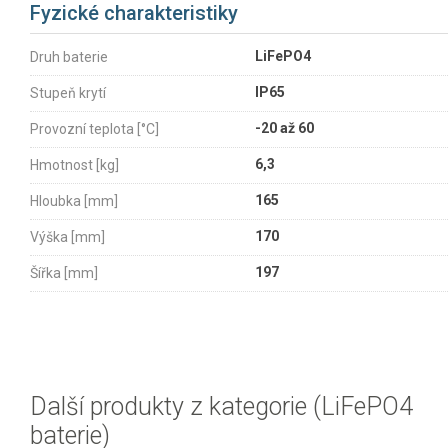
Fyzické charakteristiky
LiFePO4
Druh baterie
IP65
Stupeň krytí
-20 až 60
Provozní teplota [°C]
6,3
Hmotnost [kg]
165
Hloubka [mm]
170
Výška [mm]
197
Šířka [mm]
Další produkty z kategorie (LiFePO4
baterie)