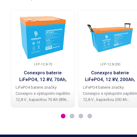
LFP-12.8-70
LFP-12.8-200
Conexpro baterie
Conexpro baterie
LiFePO4, 12.8V, 70Ah,
LiFePO4, 12.8V, 200Ah,
Smart BMS, Bluetooth
Smart BMS, Bluetooth
LiFePO4 baterie značky
LiFePO4 baterie značky
Conexpro s výstupním napětím
Conexpro s výstupním napětí
12,8 V , kapacitou 70 Ah (896
12,8 V , kapacitou 200 Ah
Wh), až 5x delší životností než
(2560 Wh), až 5x delší
u olověné baterie, dvěmi M8
životností než u olověné
konektory pro připojení k
baterie, dvěmi M8 konektory
zařízení a inteligentním Battery
pro připojení k zařízení a
inteligentním Battery