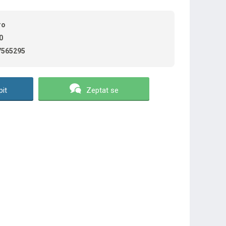
ro
0
7565295
it
Zeptat se