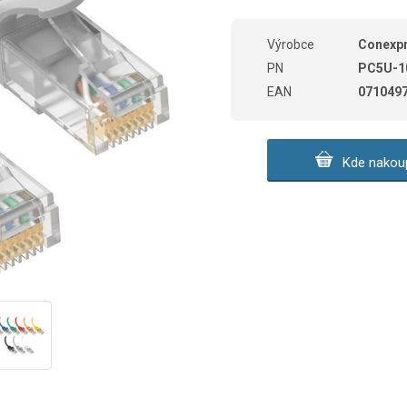
Výrobce
Conexp
PN
PC5U-1
EAN
071049
Kde nakoup