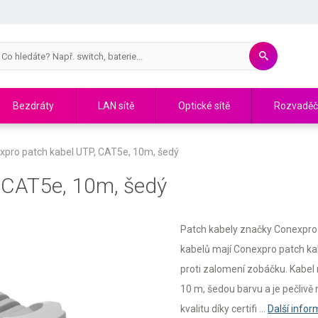
Bezdráty
LAN sítě
Optické sítě
Rozvadě
xpro patch kabel UTP, CAT5e, 10m, šedý
 CAT5e, 10m, šedý
Patch kabely značky Conexpro sp
kabelů mají Conexpro patch ka
proti zalomení zobáčku. Kabel 
10 m, šedou barvu a je pečlivě
kvalitu díky certifi ...
Další info