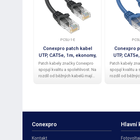
PC5U-1-E
PC5U
Conexpro patch kabel
Conexpro p
UTP, CAT5e, 1m, ekonomy,
UTP, CAT5e,
černý
Patch kabely značky Conexpro
Patch kabely zn
spojují kvalitu a spolehlivost. Na
spojují kvalitu a
rozdíl od běžných kabelů mají
rozdíl od běžnýc
Conexpro patch kabely kvalitní a
Conexpro patch k
elegantní gumovou ochrannou
elegantní gumo
krytku proti zalomení zobáčku.
krytku proti zal
Kabel má provedení UTP
Kabel má proved
Conexpro
Hlavní 
Kontakt
Fotovolta