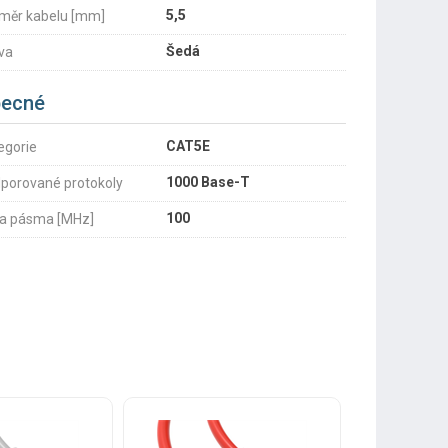
5,5
měr kabelu [mm]
Šedá
va
ecné
CAT5E
egorie
1000 Base-T
porované protokoly
100
ka pásma [MHz]