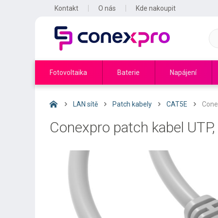
Kontakt
O nás
Kde nakoupit
Fotovoltaika
Baterie
Napájení
LAN sítě
Patch kabely
CAT5E
Cone
Conexpro patch kabel UTP,