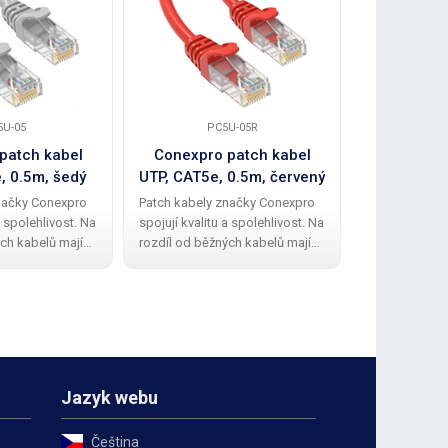
5U-05
PC5U-05R
P
patch kabel
Conexpro patch kabel
Conexpro
, 0.5m, šedý
UTP, CAT5e, 0.5m, červený
UTP, CAT
načky Conexpro
Patch kabely značky Conexpro
Patch kabely
a spolehlivost. Na
spojují kvalitu a spolehlivost. Na
spojují kvalit
ch kabelů mají
rozdíl od běžných kabelů mají
rozdíl od běž
kabely kvalitní a
Conexpro patch kabely kvalitní a
Conexpro patc
ovou ochrannou
elegantní gumovou ochrannou
elegantní gu
lomení zobáčku.
krytku proti zalomení zobáčku.
krytku proti 
edení UTP
Kabel má provedení UTP
Kabel má pro
Jazyk webu
Čeština