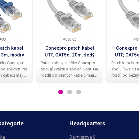
-3B
PC5U-20
PC
atch kabel
Conexpro patch kabel
Conexpro 
 3m, modrý
UTP, CAT5e, 20m, šedý
UTP, CAT5e
ačky Conexpro
Patch kabely značky Conexpro
Patch kabely z
 spolehlivost. Na
spojují kvalitu a spolehlivost. Na
spojují kvalitu 
h kabelů mají
rozdíl od běžných kabelů mají
rozdíl od běžný
abely kvalitní a
Conexpro patch kabely kvalitní a
Conexpro patch 
vou ochrannou
elegantní gumovou ochrannou
elegantní gum
omení zobáčku.
krytku proti zalomení zobáčku.
krytku proti za
ení UTP
Kabel má provedení UTP
Kabel má prov
kategorie
Headquarters
ika
Daimlerova 6