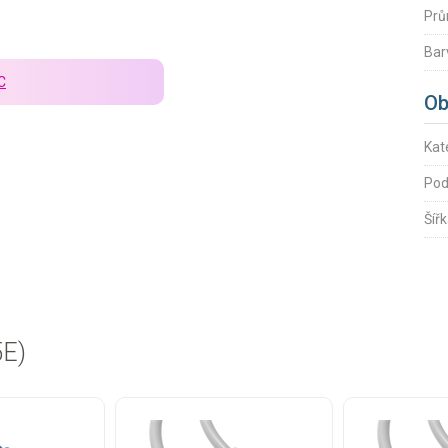
Prů
Bar
C
Ob
Kat
Pod
Šíř
5E)