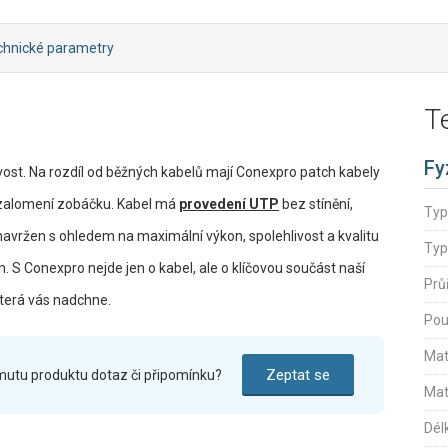
chnické parametry
T
Fy
ivost. Na rozdíl od běžných kabelů mají Conexpro patch kabely
 zalomení zobáčku. Kabel má
provedení UTP
bez stínění,
Typ
 navržen s ohledem na maximální výkon, spolehlivost a kvalitu
Typ
S Conexpro nejde jen o kabel, ale o klíčovou součást naší
Prů
která vás nadchne.
Pou
Mat
Zeptat se
mutu produktu dotaz či připomínku?
Mat
Dél