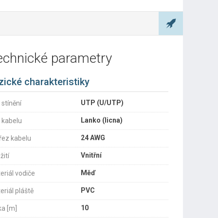
echnické parametry
zické charakteristiky
UTP (U/UTP)
 stínění
Lanko (licna)
 kabelu
24 AWG
řez kabelu
Vnitřní
žití
Měď
eriál vodiče
PVC
eriál pláště
10
ka [m]