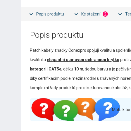
Popis produktu
Ke stažení
2
Te
Popis produktu
Patch kabely značky Conexpro spojují kvalitu a spolehl
kvalitní a
elegantní gumovou ochrannou krytku
proti
kategorii CAT5e
, délku
10 m
, šedou barvu a je pečlivě
díky certifikacím podle mezinárodně uznávaných norem. 
komplexní řady produktů pro strukturovanou kabeláž, 
Máte k to