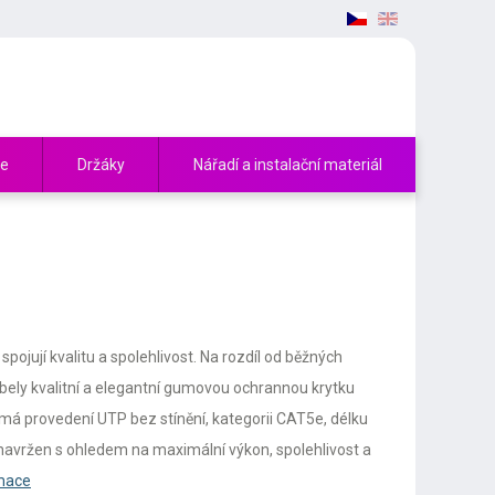
če
Držáky
Nářadí a instalační materiál
ojují kvalitu a spolehlivost. Na rozdíl od běžných
bely kvalitní a elegantní gumovou ochrannou krytku
má provedení UTP bez stínění, kategorii CAT5e, délku
 navržen s ohledem na maximální výkon, spolehlivost a
rmace