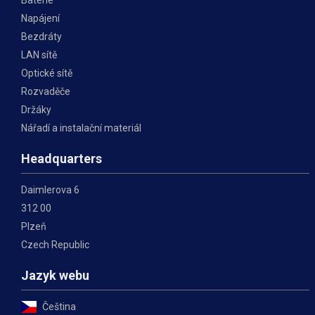
Baterie
Napájení
Bezdráty
LAN sítě
Optické sítě
Rozvaděče
Držáky
Nářadí a instalační materiál
Headquarters
Daimlerova 6
312 00
Plzeň
Czech Republic
Jazyk webu
Čeština