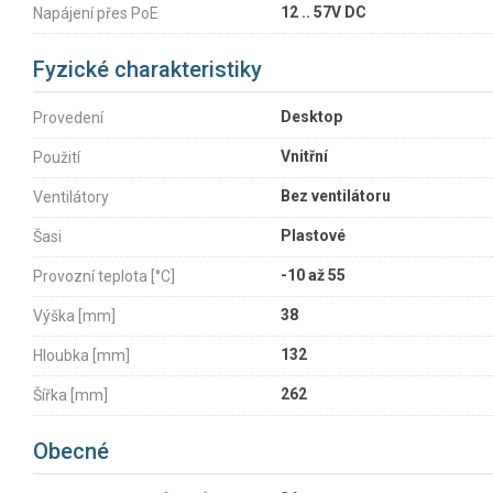
12 .. 57V DC
Napájení přes PoE
Fyzické charakteristiky
Desktop
Provedení
Vnitřní
Použití
Bez ventilátoru
Ventilátory
Plastové
Šasi
-10 až 55
Provozní teplota [°C]
38
Výška [mm]
132
Hloubka [mm]
262
Šířka [mm]
Obecné