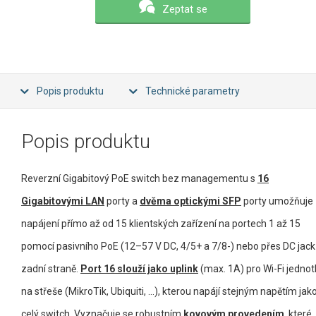
Zeptat se
Popis produktu
Technické parametry
Popis produktu
Reverzní Gigabitový PoE switch bez managementu s
16
Gigabitovými LAN
porty a
dvěma optickými SFP
porty umožňuje
napájení přímo až od 15 klientských zařízení na portech 1 až 15
pomocí pasivního PoE (12–57 V DC, 4/5+ a 7/8-) nebo přes DC jack
zadní straně.
Port 16 slouží jako uplink
(max. 1A) pro Wi-Fi jedno
na střeše (MikroTik, Ubiquiti, ...), kterou napájí stejným napětím jak
celý switch. Vyznačuje se robustním
kovovým provedením
, které