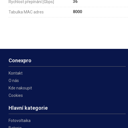
36
Rychlost přepínání [Gbps]
8000
Tabulka MAC adres
Conexpro
Kontakt
O nás
Kde nakoupit
Cookies
Hlavní kategorie
Fotovoltaika