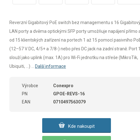
Reverzní Gigabitový PoE switch bez managementu s 16 Gigabitov
LAN porty a dvěma optickými SFP porty umožňuje napájení přímo 
od 15 klientských zařízení na portech 1 až 15 pomocí pasivního Po
(12–57 V DC, 4/5+ a 7/8-) nebo přes DC jack na zadní straně. Port 
slouží jako uplink (max. 1A) pro Wi-Fi jednotku na střeše (MikroTik,
Ubiquiti, ...) ...
Další informace
Výrobce
Conexpro
PN
GPOE-REVS-16
EAN
0710497563079
Kde nakoupit