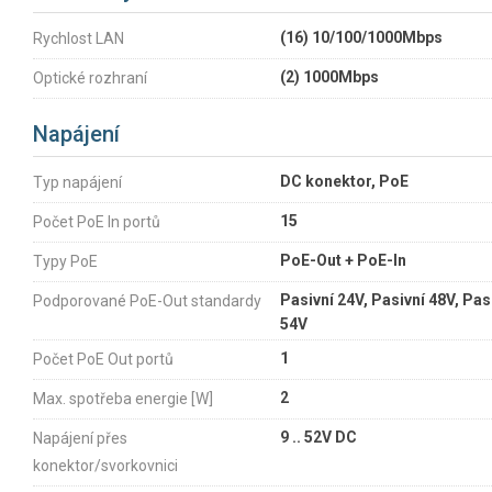
(16) 10/100/1000Mbps
Rychlost LAN
(2) 1000Mbps
Optické rozhraní
Napájení
DC konektor, PoE
Typ napájení
15
Počet PoE In portů
PoE-Out + PoE-In
Typy PoE
Pasivní 24V, Pasivní 48V, Pas
Podporované PoE-Out standardy
54V
1
Počet PoE Out portů
2
Max. spotřeba energie [W]
9 .. 52V DC
Napájení přes
konektor/svorkovnici