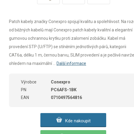
Patch kabely značky Conexpro spojují kvalitu a spolehlivost. Na rozd
od běžných kabelů mají Conexpro patch kabely kvalitní a elegantní
gumovou ochrannou krytku proti zalomení zobáčku. Kabel má
provedení STP (U/FTP) se stíněním jednotlivých párů, kategorii
CAT6a, délku 1 m, černou barvu, SLIM provedení a je pečlivě navrže
ohledem na maximální ...
Další informace
Výrobce
Conexpro
PN
PC6AFS-1BK
EAN
0710497564816
Kde nakoupit