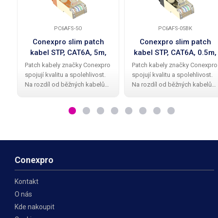
PC6AFS-5O
PC6AFS-05BK
Conexpro slim patch
Conexpro slim patch
kabel STP, CAT6A, 5m,
kabel STP, CAT6A, 0.5m,
oranžový
černý
Patch kabely značky Conexpro
Patch kabely značky Conexpro
spojují kvalitu a spolehlivost.
spojují kvalitu a spolehlivost.
Na rozdíl od běžných kabelů
Na rozdíl od běžných kabelů
mají Conexpro patch kabely
mají Conexpro patch kabely
kvalitní a elegantní gumovou
kvalitní a elegantní gumovou
ochrannou krytku proti
ochrannou krytku proti
zalomení zobáčku. Kabel má
zalomení zobáčku. Kabel má
provedení STP
provedení STP
Conexpro
Kontakt
O nás
Kde nakoupit