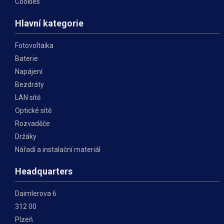
Cookies
Hlavní kategorie
Fotovoltaika
Baterie
Napájení
Bezdráty
LAN sítě
Optické sítě
Rozvaděče
Držáky
Nářadí a instalační materiál
Headquarters
Daimlerova 6
312 00
Plzeň