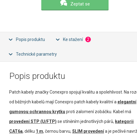
Zeptat se
Popis produktu
Ke stažení
2
Technické parametry
Popis produktu
Patch kabely značky Conexpro spojují kvalitu a spolehlivost. Na rozd
od běžných kabelů mají Conexpro patch kabely kvalitní a
elegantní
gumovou ochrannou krytku
proti zalomení zobáčku. Kabel má
provedení STP (U/FTP)
se stíněním jednotlivých párů,
kategorii
CAT6a
, délku
1 m
, černou barvu,
SLIM provedení
a je pečlivě navr