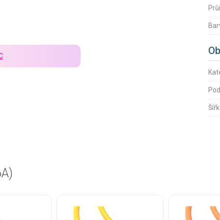
Prů
Bar
Ob
C
Kat
Pod
Šíř
6A)