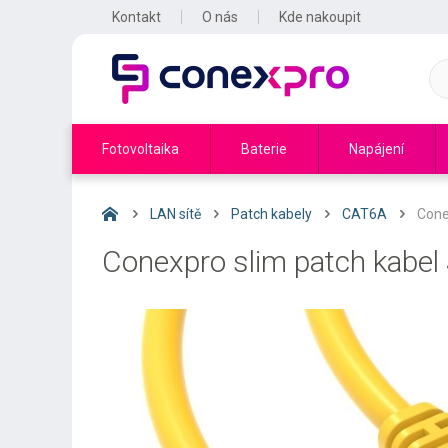
Kontakt
O nás
Kde nakoupit
Fotovoltaika
Baterie
Napájení
LAN sítě
Patch kabely
CAT6A
Cone
Conexpro slim patch kabel