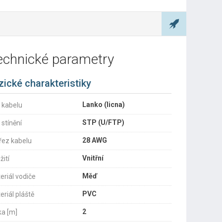
echnické parametry
zické charakteristiky
Lanko (licna)
 kabelu
STP (U/FTP)
 stínění
28 AWG
řez kabelu
Vnitřní
žití
Měď
eriál vodiče
PVC
eriál pláště
2
ka [m]