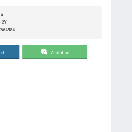
ro
-2Y
7564984
it
Zeptat se