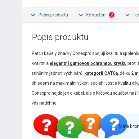
Popis produktu
Ke stažení
2
Te
Popis produktu
Patch kabely značky Conexpro spojují kvalitu a spolehl
kvalitní a
elegantní gumovou ochrannou krytku
proti
stíněním jednotlivých párů,
kategorii CAT6a
, délku
2 m
ohledem na maximální výkon, spolehlivost a kvalitu dí
Conexpro nejde jen o kabel, ale o klíčovou součást naš
vás nadchne.
Máte k to