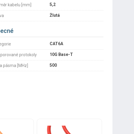
5,2
měr kabelu [mm]
Žlutá
va
ecné
CAT6A
egorie
10G Base-T
porované protokoly
500
ka pásma [MHz]