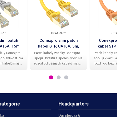
S-15
PC6AFS-5Y
PC6
lim patch
Conexpro slim patch
Conexpro
CAT6A, 15m,
kabel STP, CAT6A, 5m,
kabel STP
dý
žlutý
ora
ačky Conexpro
Patch kabely značky Conexpro
Patch kabely z
 spolehlivost. Na
spojují kvalitu a spolehlivost. Na
spojují kvalitu 
h kabelů mají
rozdíl od běžných kabelů mají
rozdíl od běžný
abely kvalitní a
Conexpro patch kabely kvalitní a
Conexpro patch 
vou ochrannou
elegantní gumovou ochrannou
elegantní gum
omení zobáčku.
krytku proti zalomení zobáčku.
krytku proti za
ení STP
Kabel má provedení STP
Kabel má prov
kategorie
Headquarters
ika
Daimlerova 6