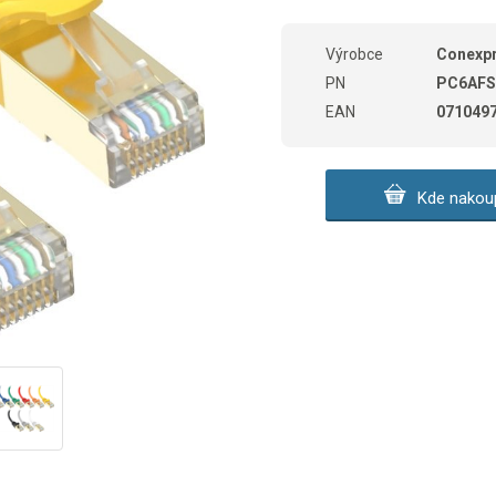
Výrobce
Conexp
PN
PC6AFS
EAN
071049
Kde nakoup