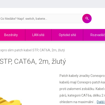
Bezdráty
LAN sítě
Optické sítě
Rozvadě
xpro slim patch kabel STP, CAT6A, 2m, žlutý
 STP, CAT6A, 2m, žlutý
Patch kabely značky Conexpro sp
kabelů mají Conexpro patch ka
proti zalomení zobáčku. Kabel
párů, kategorii CAT6a, délku 2 
ohledem na maximální ...
Další