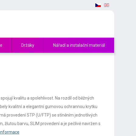
če
Držáky
Nářadí a instalační materiál
ojují kvalitu a spolehlivost. Na rozdíl od běžných
bely kvalitní a elegantní gumovou ochrannou krytku
 má provedení STP (U/FTP) se stíněním jednotlivých
m, žlutou barvu, SLIM provedení a je pečlivě navržen s
 informace