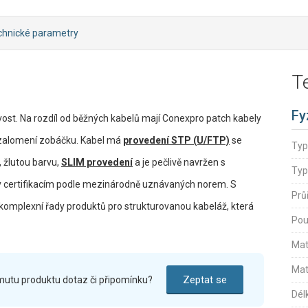
chnické parametry
T
Fy
ivost. Na rozdíl od běžných kabelů mají Conexpro patch kabely
 zalomení zobáčku. Kabel má
provedení STP (U/FTP)
se
Typ
, žlutou barvu,
SLIM provedení
a je pečlivě navržen s
Typ
ky certifikacím podle mezinárodně uznávaných norem. S
Prů
í komplexní řady produktů pro strukturovanou kabeláž, která
Pou
Mat
Mat
Zeptat se
mutu produktu dotaz či připomínku?
Dél