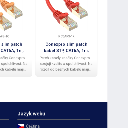
AFS-1O
PC6AFS-1R
PC6
 slim patch
Conexpro slim patch
Conexpr
, CAT6A, 1m,
kabel STP, CAT6A, 1m,
kabel STP,
nžový
červený
m
načky Conexpro
Patch kabely značky Conexpro
Patch kabely
a spolehlivost. Na
spojují kvalitu a spolehlivost. Na
spojují kvalit
ch kabelů mají
rozdíl od běžných kabelů mají
rozdíl od běž
kabely kvalitní a
Conexpro patch kabely kvalitní a
Conexpro patc
ovou ochrannou
elegantní gumovou ochrannou
elegantní gu
lomení zobáčku.
krytku proti zalomení zobáčku.
krytku proti 
edení STP
Kabel má provedení STP
Kabel má pro
Jazyk webu
Čeština