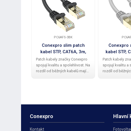
PC6AFS-3BK
PC6AF
Conexpro slim patch
Conexpro s
kabel STP, CAT6A, 3m,
kabel STP, 
černý
še
Patch kabely značky Conexpro
Patch kabely zn
spojují kvalitu a spolehlivost. Na
spojují kvalitu a
rozdíl od běžných kabelů mají
rozdíl od běžnýc
Conexpro patch kabely kvalitní a
Conexpro patch k
elegantní gumovou ochrannou
elegantní gumo
krytku proti zalomení zobáčku.
krytku proti zal
Kabel má provedení STP
Kabel má proved
Conexpro
Hlavní 
Kontakt
Fotovolta