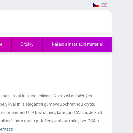
če
Držáky
Nářadí a instalační materiál
ojují kvalitu a spolehlivost. Na rozdíl od běžných
bely kvalitní a elegantní gumovou ochrannou krytku
má provedení UTP bez stínění, kategorii CAT5e, délku 3
iníkové jádro a jsou potaženy vrstvou mědi, tzv. CCA s
formace