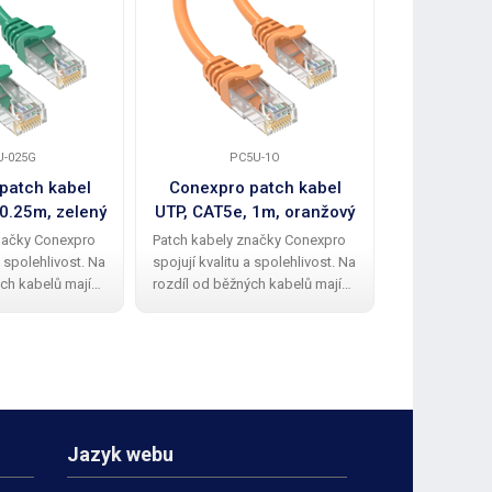
U-025G
PC5U-1O
P
patch kabel
Conexpro patch kabel
Conexpro
 0.25m, zelený
UTP, CAT5e, 1m, oranžový
UTP, CAT
načky Conexpro
Patch kabely značky Conexpro
Patch kabely
a spolehlivost. Na
spojují kvalitu a spolehlivost. Na
spojují kvalit
ch kabelů mají
rozdíl od běžných kabelů mají
rozdíl od běž
kabely kvalitní a
Conexpro patch kabely kvalitní a
Conexpro patc
ovou ochrannou
elegantní gumovou ochrannou
elegantní gu
lomení zobáčku.
krytku proti zalomení zobáčku.
krytku proti 
edení UTP
Kabel má provedení UTP
Kabel má pro
Jazyk webu