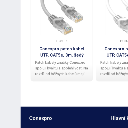
PC5U-3
PC5U
Conexpro patch kabel
Conexpro p
UTP, CAT5e, 3m, šedý
UTP, CAT5e
Patch kabely značky Conexpro
Patch kabely zn
spojují kvalitu a spolehlivost. Na
spojují kvalitu a
rozdíl od běžných kabelů mají
rozdíl od běžnýc
Conexpro patch kabely kvalitní a
Conexpro patch k
elegantní gumovou ochrannou
elegantní gumo
krytku proti zalomení zobáčku.
krytku proti zal
Kabel má provedení UTP
Kabel má proved
Conexpro
Hlavní 