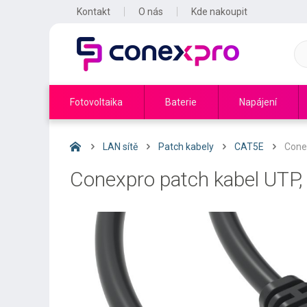
Kontakt
O nás
Kde nakoupit
Fotovoltaika
Baterie
Napájení
LAN sítě
Patch kabely
CAT5E
Cone
Conexpro patch kabel UTP,