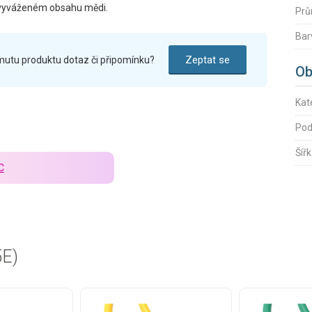
na vyváženém obsahu mědi.
Prů
Bar
Zeptat se
mutu produktu dotaz či připomínku?
Ob
Kat
Pod
Šíř
C
5E)