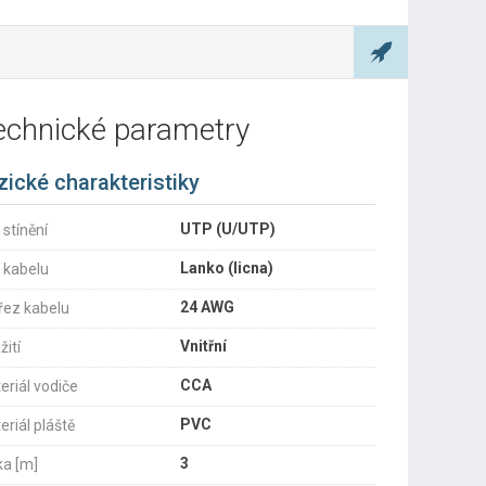
echnické parametry
zické charakteristiky
UTP (U/UTP)
 stínění
Lanko (licna)
 kabelu
24 AWG
řez kabelu
Vnitřní
žití
CCA
eriál vodiče
PVC
eriál pláště
3
ka [m]