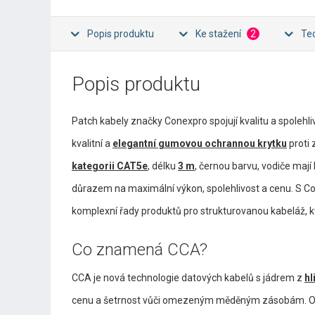
Popis produktu
Ke stažení
2
Te
Popis produktu
Patch kabely značky Conexpro spojují kvalitu a spolehl
kvalitní a
elegantní gumovou ochrannou krytku
proti
kategorii CAT5e
, délku
3 m
, černou barvu, vodiče mají
důrazem na maximální výkon, spolehlivost a cenu. S Con
komplexní řady produktů pro strukturovanou kabeláž, 
Co znamená CCA?
CCA je nová technologie datových kabelů s jádrem z
hl
cenu a šetrnost vůči omezeným měděným zásobám. Omez