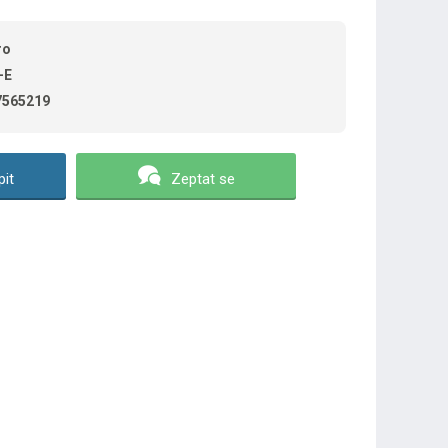
ro
-E
7565219
it
Zeptat se