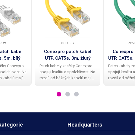
-5W
PC5U-3Y
PC5
atch kabel
Conexpro patch kabel
Conexpro 
, 5m, bílý
UTP, CAT5e, 3m, žlutý
UTP, CAT5e,
ačky Conexpro
Patch kabely značky Conexpro
Patch kabely z
 spolehlivost. Na
spojují kvalitu a spolehlivost. Na
spojují kvalitu 
h kabelů mají
rozdíl od běžných kabelů mají
rozdíl od běžný
abely kvalitní a
Conexpro patch kabely kvalitní a
Conexpro patch 
vou ochrannou
elegantní gumovou ochrannou
elegantní gum
omení zobáčku.
krytku proti zalomení zobáčku.
krytku proti za
ení UTP
Kabel má provedení UTP
Kabel má prov
kategorie
Headquarters