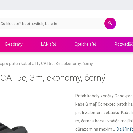
Bezdráty
LAN sítě
Optické sítě
Rozvadě
xpro patch kabel UTP, CAT5e, 3m, ekonomy, černý
 CAT5e, 3m, ekonomy, černý
Patch kabely značky Conexpro sp
kabelů mají Conexpro patch ka
proti zalomení zobáčku. Kabel 
m, černou barvu, vodiče mají hl
důrazem na maxim ...
Další in