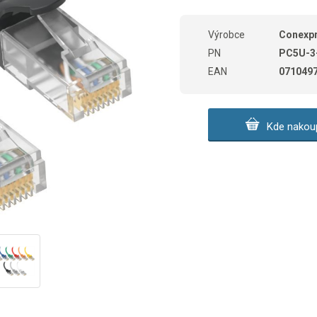
Výrobce
Conexp
PN
PC5U-3
EAN
071049
Kde nakoup