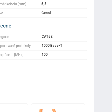
5,3
měr kabelu [mm]
Černá
va
ecné
CAT5E
egorie
1000 Base-T
porované protokoly
100
ka pásma [MHz]