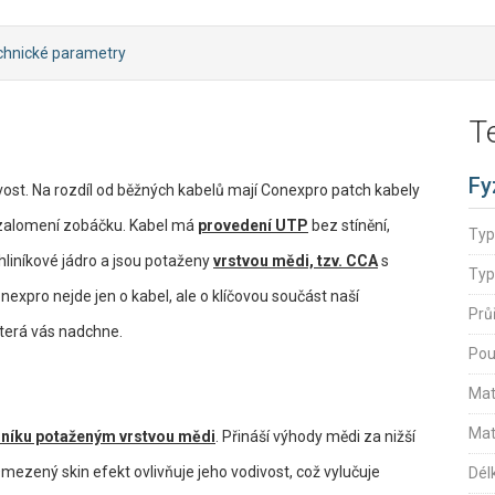
chnické parametry
T
Fy
ivost. Na rozdíl od běžných kabelů mají Conexpro patch kabely
 zalomení zobáčku. Kabel má
provedení UTP
bez stínění,
Typ
 hliníkové jádro a jsou potaženy
vrstvou mědi, tzv. CCA
s
Typ
expro nejde jen o kabel, ale o klíčovou součást naší
Prů
která vás nadchne.
Pou
Mat
Mat
iníku potaženým vrstvou mědi
. Přináší výhody mědi za nižší
ený skin efekt ovlivňuje jeho vodivost, což vylučuje
Dél